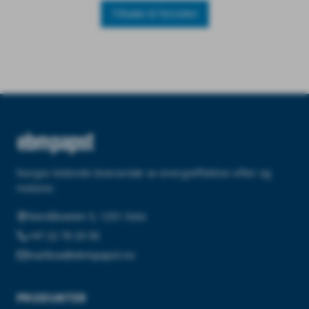
Tilbake til forsiden
Norges ledende leverandør av energieffektive vifter og
motorer.
Nordåsveien 5, 1251 Oslo
+47 22 76 33 50
mailbox@ebmpapst.no
PRODUKTER