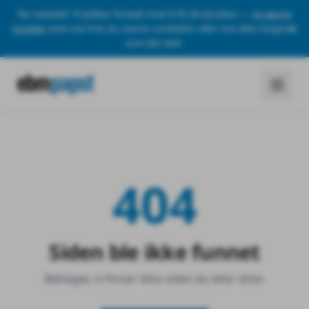
Ny nettside! Vi jobber fortsatt med å få alt på plass —
ta gjerne
kontakt
med oss hvis du savner produkter eller noe ikke fungerer
som det skal.
404
Siden ble ikke funnet
Beklager, vi finner ikke siden du leter etter.