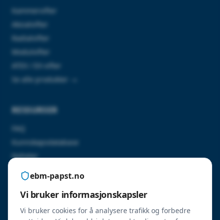
Kammervifter
Aksialvifter
Radialvifter
Modulvifter
ATEX / EX-vifter
Se alle produkter →
RESSURSER
FAQ
Kunnskapsdatabase
Nyheter
Kontakt oss
ebm-papst.no
Vi bruker informasjonskapsler
SERTIFISERINGER
Vi bruker cookies for å analysere trafikk og forbedre
ErP 2026-godkjente produkter