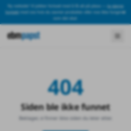
Ny nettside! Vi jobber fortsatt med å få alt på plass —
ta gjerne
kontakt
med oss hvis du savner produkter eller noe ikke fungerer
som det skal.
404
Siden ble ikke funnet
Beklager, vi finner ikke siden du leter etter.