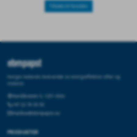
Tilbake til forsiden
Norges ledende leverandør av energieffektive vifter og
motorer.
Nordåsveien 5, 1251 Oslo
+47 22 76 33 50
mailbox@ebmpapst.no
PRODUKTER