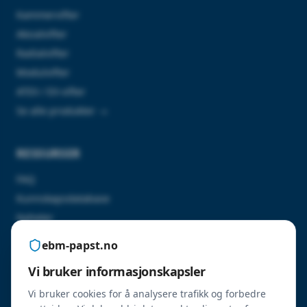
Kammervifter
Aksialvifter
Radialvifter
Modulvifter
ATEX / EX-vifter
Se alle produkter →
RESSURSER
FAQ
Kunnskapsdatabase
Nyheter
Kontakt oss
ebm-papst.no
Vi bruker informasjonskapsler
SERTIFISERINGER
Vi bruker cookies for å analysere trafikk og forbedre
ErP 2026-godkjente produkter