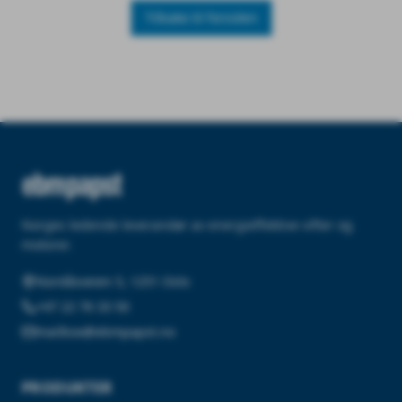
Tilbake til forsiden
Norges ledende leverandør av energieffektive vifter og
motorer.
Nordåsveien 5, 1251 Oslo
+47 22 76 33 50
mailbox@ebmpapst.no
PRODUKTER