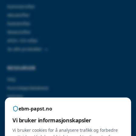
Kammervifter
Aksialvifter
Radialvifter
Modulvifter
ATEX / EX-vifter
Se alle produkter →
RESSURSER
FAQ
Kunnskapsdatabase
Nyheter
Kontakt oss
ebm-papst.no
Vi bruker informasjonskapsler
SERTIFISERINGER
Vi bruker cookies for å analysere trafikk og forbedre
ErP 2026-godkjente produkter