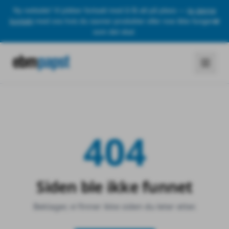
Ny nettside! Vi jobber fortsatt med å få alt på plass —
ta gjerne
kontakt
med oss hvis du savner produkter eller noe ikke fungerer
som det skal.
404
Siden ble ikke funnet
Beklager, vi finner ikke siden du leter etter.