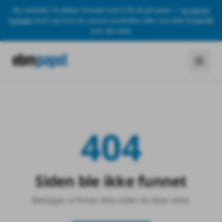
Ny nettside! Vi jobber fortsatt med å få alt på plass —
ta gjerne
kontakt
med oss hvis du savner produkter eller noe ikke fungerer
som det skal.
404
Siden ble ikke funnet
Beklager, vi finner ikke siden du leter etter.