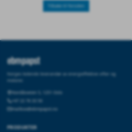
Tilbake til forsiden
Norges ledende leverandør av energieffektive vifter og
motorer.
Nordåsveien 5, 1251 Oslo
+47 22 76 33 50
mailbox@ebmpapst.no
PRODUKTER