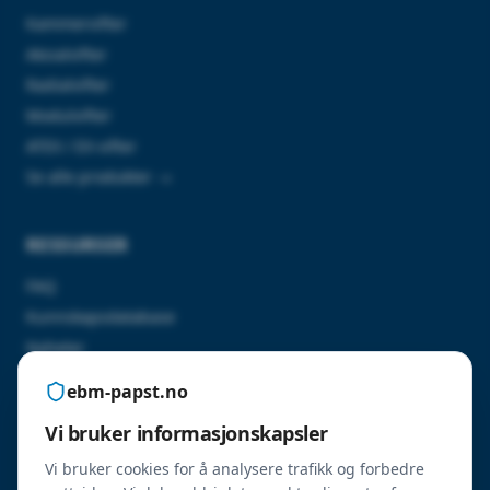
Kammervifter
Aksialvifter
Radialvifter
Modulvifter
ATEX / EX-vifter
Se alle produkter →
RESSURSER
FAQ
Kunnskapsdatabase
Nyheter
Kontakt oss
ebm-papst.no
Vi bruker informasjonskapsler
SERTIFISERINGER
Vi bruker cookies for å analysere trafikk og forbedre
ErP 2026-godkjente produkter