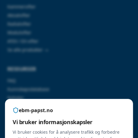
Kammervifter
Aksialvifter
Radialvifter
Modulvifter
ATEX / EX-vifter
Se alle produkter →
RESSURSER
FAQ
Kunnskapsdatabase
Nyheter
Kontakt oss
ebm-papst.no
Vi bruker informasjonskapsler
SERTIFISERINGER
Vi bruker cookies for å analysere trafikk og forbedre
ErP 2026-godkjente produkter