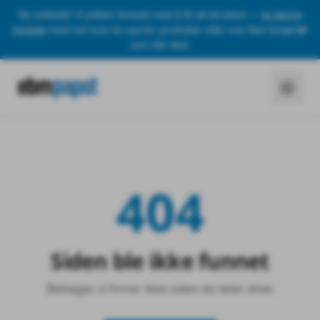
Ny nettside! Vi jobber fortsatt med å få alt på plass —
ta gjerne
kontakt
med oss hvis du savner produkter eller noe ikke fungerer
som det skal.
404
Siden ble ikke funnet
Beklager, vi finner ikke siden du leter etter.