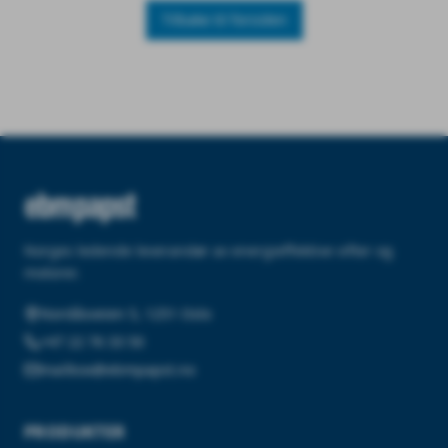
Tilbake til forsiden
Norges ledende leverandør av energieffektive vifter og
motorer.
Nordåsveien 5, 1251 Oslo
+47 22 76 33 50
mailbox@ebmpapst.no
PRODUKTER