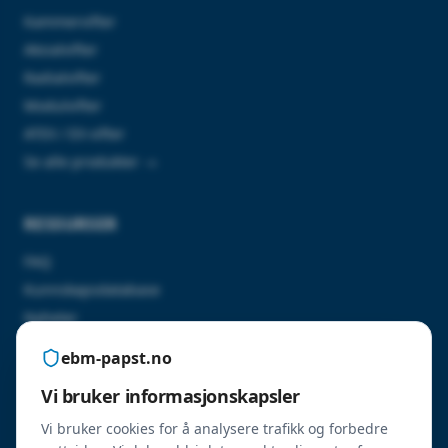
Kammervifter
Aksialvifter
Radialvifter
Modulvifter
ATEX / EX-vifter
Se alle produkter →
RESSURSER
FAQ
Kunnskapsdatabase
Nyheter
Kontakt oss
ebm-papst.no
Vi bruker informasjonskapsler
SERTIFISERINGER
Vi bruker cookies for å analysere trafikk og forbedre
ErP 2026-godkjente produkter