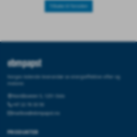
Tilbake til forsiden
Norges ledende leverandør av energieffektive vifter og
motorer.
Nordåsveien 5, 1251 Oslo
+47 22 76 33 50
mailbox@ebmpapst.no
PRODUKTER