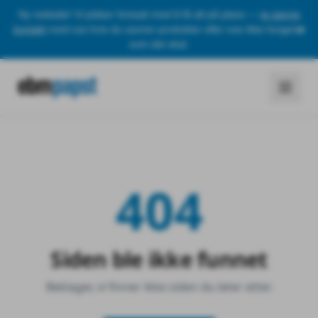
Ny nettside! Vi jobber fortsatt med å få alt på plass —
ta gjerne
kontakt
med oss hvis du savner produkter eller noe ikke fungerer
som det skal.
404
Siden ble ikke funnet
Beklager, vi finner ikke siden du leter etter.