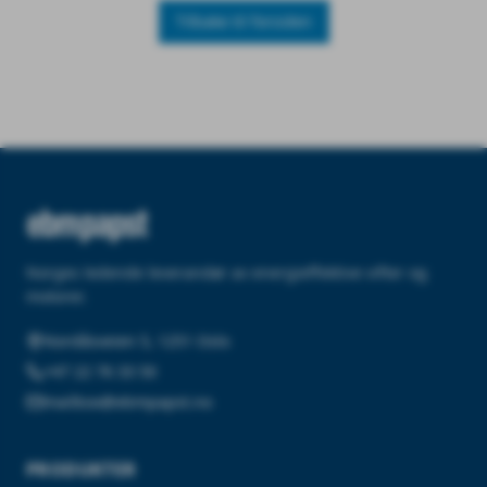
Tilbake til forsiden
Norges ledende leverandør av energieffektive vifter og
motorer.
Nordåsveien 5, 1251 Oslo
+47 22 76 33 50
mailbox@ebmpapst.no
PRODUKTER