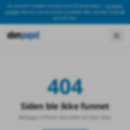
Ny nettside! Vi jobber fortsatt med å få alt på plass —
ta gjerne
kontakt
med oss hvis du savner produkter eller noe ikke fungerer
som det skal.
404
Siden ble ikke funnet
Beklager, vi finner ikke siden du leter etter.