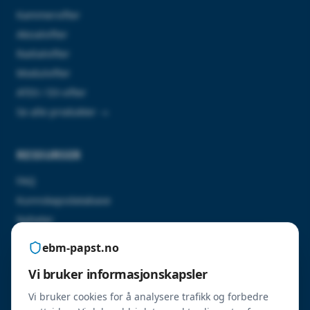
Kammervifter
Aksialvifter
Radialvifter
Modulvifter
ATEX / EX-vifter
Se alle produkter →
RESSURSER
FAQ
Kunnskapsdatabase
Nyheter
Kontakt oss
ebm-papst.no
Vi bruker informasjonskapsler
SERTIFISERINGER
Vi bruker cookies for å analysere trafikk og forbedre
ErP 2026-godkjente produkter